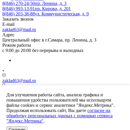
8(846) 270-24-50
пр. Ленина, д. 3
8(846) 993-13-91
пр. Кирова, д. 201
8(846) 203-38-88
ул. Коммунистическая, д. 9
Заказать звонок
E-mail
zaklad63@mail.ru
Адрес
Центральный офис в г.Самара, пр. Ленина, д. 3
Режим работы
с 9:00 до 20:00 без перерыва и выходных
zaklad63@mail.ru
Центральный офис в г.Самара, пр. Ленина, д. 3
Для улучшения работы сайта, анализа трафика и
повышения удобства пользователей мы испольщуем
файлы cookies и сервис аналитики "Яндекс.Метрика".
Продолжая использовать сайт, Вы даете
согласие на
© 2026 Ломбард "Заклад"
обработку персональных данных с помощью сервиса
Соглашение на обработку персональных данных
"Яндекс.Метрика"
.
Информация на сайте не является публичной офертой
Согласен